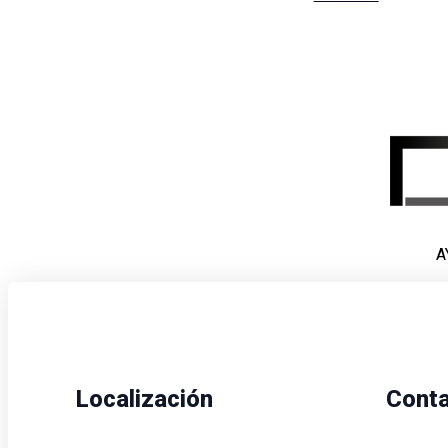
A
Localización
Cont