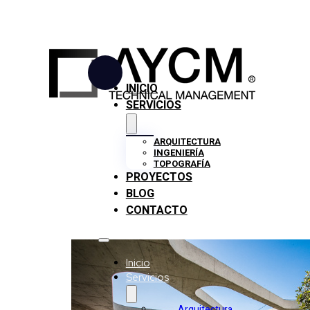
INICIO
SERVICIOS
ARQUITECTURA
INGENIERÍA
TOPOGRAFÍA
Categoría De
PROYECTOS
BLOG
Proyecto:
Educación
CONTACTO
Inicio
Servicios
Arquitectura